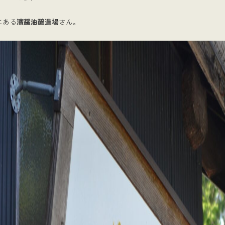
にある
濱醤油醸造場
さん。