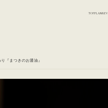
TOP
PLAN
RE
わり『まつきのお醤油』