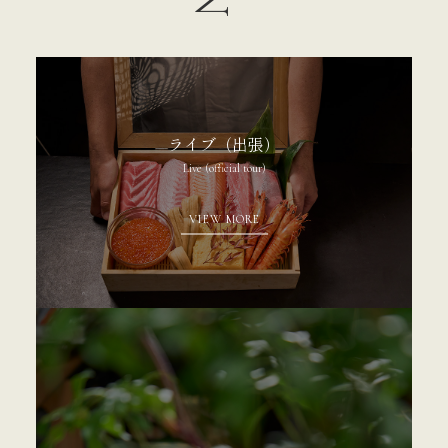
ライブ（出張）
Live (official tour)
VIEW MORE