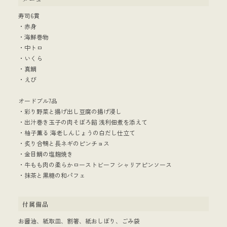
寿司6貫
・赤身
・海鮮巻物
・中トロ
・いくら
・真鯛
・えび
オードブル7品
・彩り野菜と揚げ出し豆腐の揚げ浸し
・出汁巻き玉子の肉そぼろ餡 浅利佃煮を添えて
・柚子薫る 海老しんじょうの白だし仕立て
・炙り合鴨と長ネギのピンチョス
・金目鯛の塩麹焼き
・牛もも肉の柔らかローストビーフ シャリアピンソース
・抹茶と黒糖の和パフェ
付属備品
お醤油、紙取皿、割箸、紙おしぼり、ごみ袋