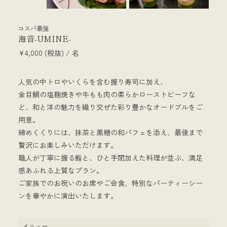
コスパ最強
海音-UMINE-
¥4,000 (税抜) / 名
人気の中トロやいくらを含む握り寿司に加え、
金目鯛の塩麹焼きや牛もも肉の柔らかローストビーフな
ど、和と洋の魅力を織り交ぜた彩り豊かなオードブルをご
用意。
締めくくりには、抹茶と黒糖の和パフェを添え、最後まで
贅沢にお楽しみいただけます。
職人が丁寧に握る鮨と、ひと手間加えた料理が並ぶ、満足
感あふれる上質なプラン。
ご家族でのお祝いのお席やご会食、特別なパーティーシー
ンを華やかに演出いたします。
メニュー