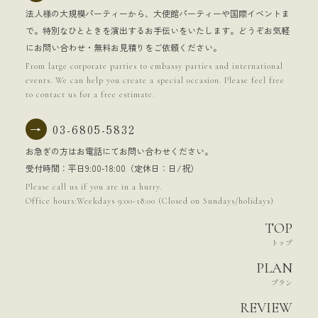
法人様の大規模パーティーから、大使館パーティーや国際イベントま
で。特別なひとときを演出するお手伝いをいたします。どうぞお気軽
にお問い合わせ・無料お見積りをご依頼ください。
From large corporate parties to embassy parties and international
events. We can help you create a special occasion. Please feel free
to contact us for a free estimate.
→
03-6805-5832
お急ぎの方はお電話にてお問い合わせください。
受付時間：平日9:00-18:00（定休日：日/祝）
Please call us if you are in a hurry.
Office hours:Weekdays 9:00-18:00 (Closed on Sundays/holidays)
TOP
トップ
PLAN
プラン
REVIEW