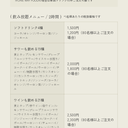
※ONE WAY FOODの場合は単品ドリンクのみご注文可能です
( 飲み放題メニュー / 2時間 )
*1名様あたりの税抜価格です
ソフトドリンク4種
1,500円
1,200円（80名様以上ご注文の
コーラ/オレンジ/ウーロン茶/ジン
場合）
ジャエール
サワーも飲める19種
麦とホップ/レモンサワー/グレープ
フルーツサワー/ウイスキー水割り/
ハイボール/ジンジャーハイボール/
2,000円
コークハイボール/ウーロンハイ/チ
1,800円（80名様以上ご注文
ューハイ/焼酎水割り/カシスオレン
の場合）
ジ/カシスウーロン/カシスソーダ/
ジントニック/ジンソーダ/コーラ/
オレンジ/ウーロン茶/ジンジャエー
ル
ワインも飲める21種
麦とホップ/赤ワイン/白ワイン/レ
モンサワー/グレープフルーツサワ
ー/ウイスキー水割り/ハイボール/
2,500円
ジンジャーハイボール/コークハイ
2,300円（80名様以上ご注文の
ボール/ウーロンハイ/チューハイ/
場合）
焼酎水割り/カシスオレンジ/カシス