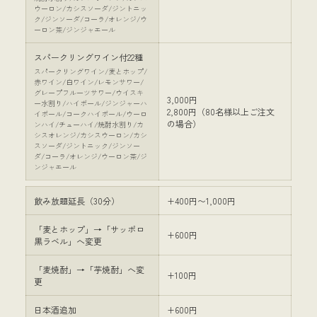
ウーロン/カシスソーダ/ジントニッ
ク/ジンソーダ/コーラ/オレンジ/ウ
ーロン茶/ジンジャエール
スパークリングワイン付22種
スパークリングワイン/麦とホップ/
赤ワイン/白ワイン/レモンサワー/
グレープフルーツサワー/ウイスキ
3,000円
ー水割り/ハイボール/ジンジャーハ
2,800円（80名様以上ご注文
イボール/コークハイボール/ウーロ
の場合）
ンハイ/チューハイ/焼酎水割り/カ
シスオレンジ/カシスウーロン/カシ
スソーダ/ジントニック/ジンソー
ダ/コーラ/オレンジ/ウーロン茶/ジ
ンジャエール
飲み放題延長（30分）
+400円〜1,000円
「麦とホップ」→「サッポロ
+600円
黒ラベル」へ変更
「麦焼酎」→「芋焼酎」へ変
+100円
更
日本酒追加
+600円