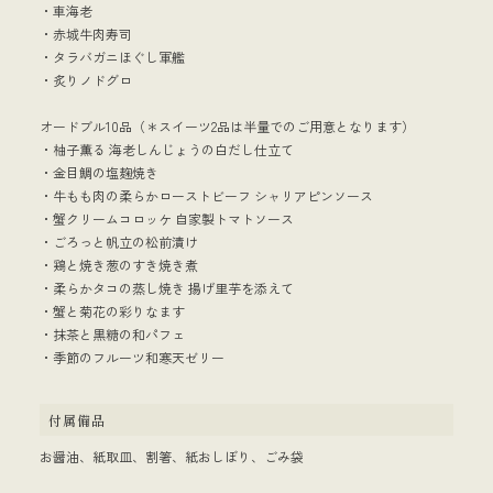
・車海老
・赤城牛肉寿司
・タラバガニほぐし軍艦
・炙りノドグロ
オードブル10品（＊スイーツ2品は半量でのご用意となります）
・柚子薫る 海老しんじょうの白だし仕立て
・金目鯛の塩麹焼き
・牛もも肉の柔らかローストビーフ シャリアピンソース
・蟹クリームコロッケ 自家製トマトソース
・ごろっと帆立の松前漬け
・鶏と焼き葱のすき焼き煮
・柔らかタコの蒸し焼き 揚げ里芋を添えて
・蟹と菊花の彩りなます
・抹茶と黒糖の和パフェ
・季節のフルーツ和寒天ゼリー
付属備品
お醤油、紙取皿、割箸、紙おしぼり、ごみ袋