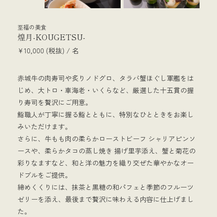
至福の美食
煌月-KOUGETSU-
¥10,000 (税抜) / 名
赤城牛の肉寿司や炙りノドグロ、タラバ蟹ほぐし軍艦をは
じめ、大トロ・車海老・いくらなど、厳選した十五貫の握
り寿司を贅沢にご用意。
鮨職人が丁寧に握る鮨とともに、特別なひとときをお楽し
みいただけます。
さらに、牛もも肉の柔らかローストビーフ シャリアピンソ
ースや、柔らかタコの蒸し焼き 揚げ里芋添え、蟹と菊花の
彩りなますなど、和と洋の魅力を織り交ぜた華やかなオー
ドブルをご提供。
締めくくりには、抹茶と黒糖の和パフェと季節のフルーツ
ゼリーを添え、最後まで贅沢に味わえる内容に仕上げまし
た。