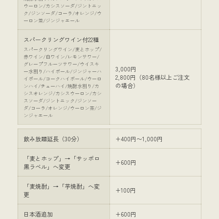
ウーロン/カシスソーダ/ジントニッ
ク/ジンソーダ/コーラ/オレンジ/ウ
ーロン茶/ジンジャエール
スパークリングワイン付22種
スパークリングワイン/麦とホップ/
赤ワイン/白ワイン/レモンサワー/
グレープフルーツサワー/ウイスキ
3,000円
ー水割り/ハイボール/ジンジャーハ
2,800円（80名様以上ご注文
イボール/コークハイボール/ウーロ
の場合）
ンハイ/チューハイ/焼酎水割り/カ
シスオレンジ/カシスウーロン/カシ
スソーダ/ジントニック/ジンソー
ダ/コーラ/オレンジ/ウーロン茶/ジ
ンジャエール
飲み放題延長（30分）
+400円〜1,000円
「麦とホップ」→「サッポロ
+600円
黒ラベル」へ変更
「麦焼酎」→「芋焼酎」へ変
+100円
更
日本酒追加
+600円