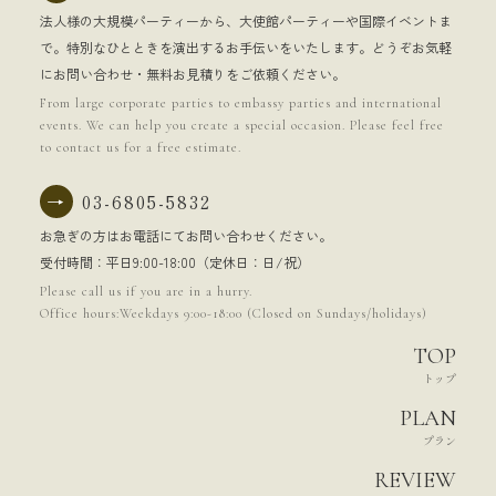
法人様の大規模パーティーから、大使館パーティーや国際イベントま
で。特別なひとときを演出するお手伝いをいたします。どうぞお気軽
にお問い合わせ・無料お見積りをご依頼ください。
From large corporate parties to embassy parties and international
events. We can help you create a special occasion. Please feel free
to contact us for a free estimate.
→
03-6805-5832
お急ぎの方はお電話にてお問い合わせください。
受付時間：平日9:00-18:00（定休日：日/祝）
Please call us if you are in a hurry.
Office hours:Weekdays 9:00-18:00 (Closed on Sundays/holidays)
TOP
トップ
PLAN
プラン
REVIEW