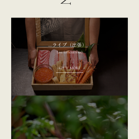
ライブ（出張）
Live (official tour)
VIEW MORE