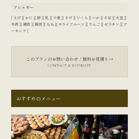
アレルギー
[ えび ][ かに ][ 卵 ][ 乳 ][ 小麦 ][ さけ ][ いくら ][ いか ][ さば ][ 大豆 ][
牛肉 ][ 鶏肉 ][ 豚肉 ][ もも ][ キウイフルーツ ][ りんご ][ ゼラチン ][ ア
ーモンド ]
このプランのお問い合わせ / 無料お見積り→
CONTACT & ESTIMATE
おすすめのメニュー