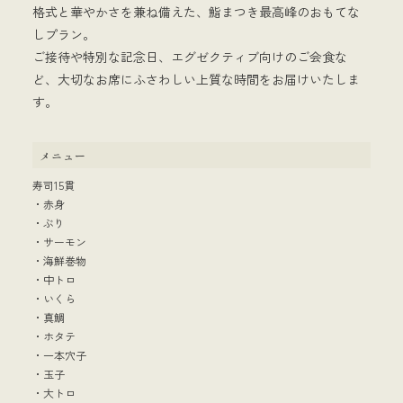
格式と華やかさを兼ね備えた、鮨まつき最高峰のおもてな
しプラン。
ご接待や特別な記念日、エグゼクティブ向けのご会食な
ど、大切なお席にふさわしい上質な時間をお届けいたしま
す。
メニュー
寿司15貫
・赤身
・ぶり
・サーモン
・海鮮巻物
・中トロ
・いくら
・真鯛
・ホタテ
・一本穴子
・玉子
・大トロ