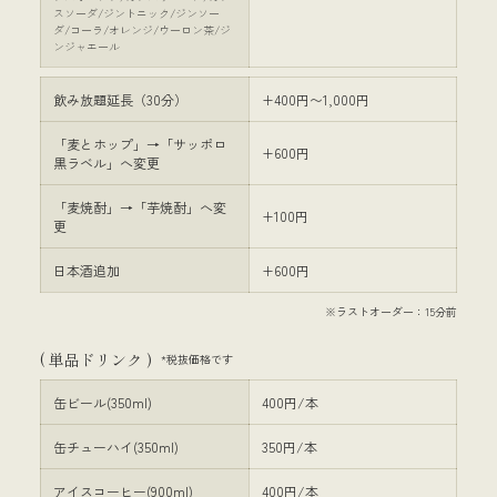
スソーダ/ジントニック/ジンソー
ダ/コーラ/オレンジ/ウーロン茶/ジ
ンジャエール
飲み放題延長（30分）
+400円〜1,000円
「麦とホップ」→「サッポロ
+600円
黒ラベル」へ変更
「麦焼酎」→「芋焼酎」へ変
+100円
更
日本酒追加
+600円
※ラストオーダー：15分前
( 単品ドリンク )
*税抜価格です
缶ビール(350ml)
400円/本
缶チューハイ(350ml)
350円/本
アイスコーヒー(900ml)
400円/本