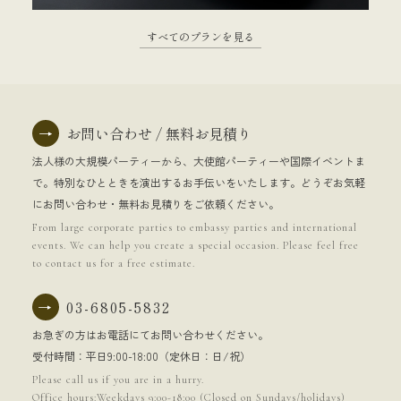
すべてのプランを見る
→
お問い合わせ / 無料お見積り
法人様の大規模パーティーから、大使館パーティーや国際イベントま
で。特別なひとときを演出するお手伝いをいたします。どうぞお気軽
にお問い合わせ・無料お見積りをご依頼ください。
From large corporate parties to embassy parties and international
events. We can help you create a special occasion. Please feel free
to contact us for a free estimate.
→
03-6805-5832
お急ぎの方はお電話にてお問い合わせください。
受付時間：平日9:00-18:00（定休日：日/祝）
Please call us if you are in a hurry.
Office hours:Weekdays 9:00-18:00 (Closed on Sundays/holidays)