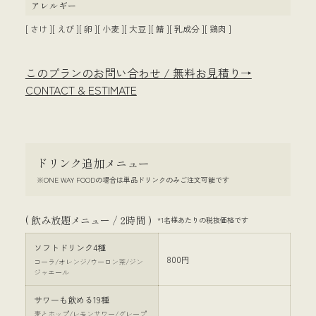
アレルギー
[ さけ ][ えび ][ 卵 ][ 小麦 ][ 大豆 ][ 鯖 ][ 乳成分 ][ 鶏肉 ]
このプランのお問い合わせ / 無料お見積り→
CONTACT & ESTIMATE
ドリンク追加メニュー
※ONE WAY FOODの場合は単品ドリンクのみご注文可能です
( 飲み放題メニュー / 2時間 )
*1名様あたりの税抜価格です
ソフトドリンク4種
800円
コーラ/オレンジ/ウーロン茶/ジン
ジャエール
サワーも飲める19種
麦とホップ/レモンサワー/グレープ