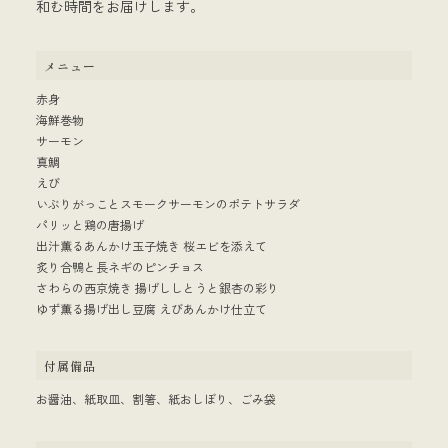
和む時間をお届けします。
メニュー
赤身
海鮮巻物
サーモン
真鯛
えび
いぶりがっことスモークサーモンのポテトサラダ
パリッと鶏の唐揚げ
出汁薫るあんかけ玉子焼き 桜エビを添えて
炙り合鴨と長ネギのピンチョス
さわらの西京焼き 揚げししとうと銀杏の彩り
ゆず薫る揚げ出し豆腐 えびあんかけ仕立て
付属備品
お醤油、紙取皿、割箸、紙おしぼり、ごみ袋