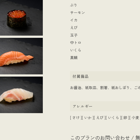
ぶり
サーモン
イカ
えび
玉子
中トロ
いくら
真鯛
付属備品
お醤油、紙取皿、割箸、紙おしぼり、ご
アレルギー
[ さけ ][ いか ][ えび ][ いくら ][ 卵 ][ 小麦 ]
このプランのお問い合わせ / 