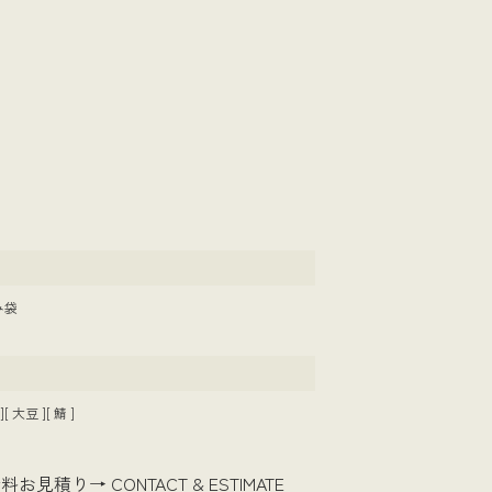
み袋
[ 大豆 ][ 鯖 ]
無料お見積り→
CONTACT & ESTIMATE