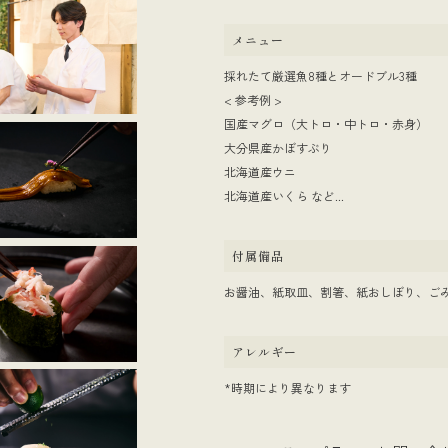
メニュー
採れたて厳選魚8種とオードブル3種
< 参考例 >
国産マグロ（大トロ・中トロ・赤身）
大分県産かぼすぶり
北海道産ウニ
北海道産いくら など...
付属備品
お醤油、紙取皿、割箸、紙おしぼり、ご
アレルギー
*時期により異なります