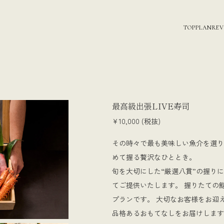
TOP
PLAN
RE
最高級出張LIVE寿司
¥10,000 (税抜)
その時々で最も美味しい魚介を選り
めて握る贅沢なひととき。
旬を大切にした“厳選八貫”の握り
てご提供いたします。 握りたての
プランです。 大切なお客様をお迎
品格あるおもてなしをお届けします