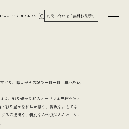
VIEW
USER GUIDE
BLOG
お問い合わせ / 無料お見積り
すぐり、職人がその場で一貫一貫、真心を込
に加え、彩り豊かな和のオードブル三種を添え
鮨と彩り豊かな料理が揃う、贅沢なおもてなし
えするご接待や、特別なご会食にふさわしい、
。